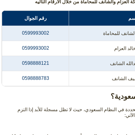
لعزام والشانف للمحاماة من خلال الأرقام التاليه
اسم
رقم الجوال
0599993002
لشانف للمحاماة
0599993002
الد العزام
0598888121
الله الشانف
0598888783
يف الشانف
سعودية؟
ددة في النظام السعودي، حيث لا تظل مسجلة للأبد إذا التزم
آتي: