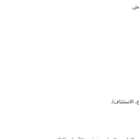
يش.
، الاستئناف).