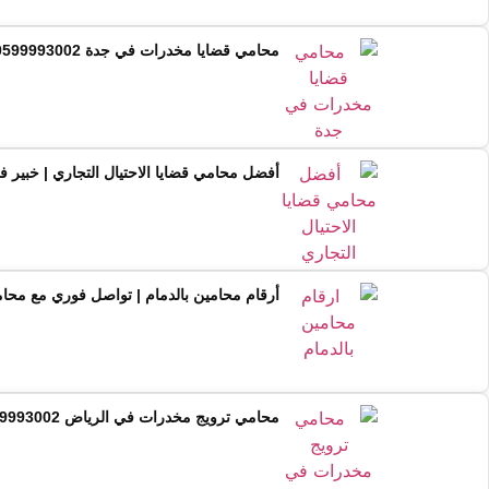
محامي قضايا مخدرات في جدة 0599993002 | استشارة فورية مع خبير
أفضل محامي قضايا الاحتيال التجاري | خبير ف
أرقام محامين بالدمام | تواصل فوري مع مح
محامي ترويج مخدرات في الرياض 0599993002 | دفاع جنائي واستشارة قانونية