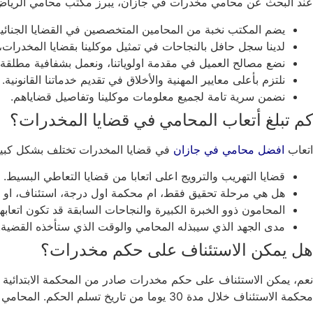
عند البحث عن محامي مخدرات في جازان، يبرز مكتب محامي الري
يضم المكتب نخبة من المحامين المتخصصين في القضايا الجنائ
لدينا سجل حافل بالنجاحات في تمثيل موكلينا بقضايا المخدرات
نضع مصالح العميل في مقدمة اولوياتنا، ونعمل بشفافية مطلقة
نلتزم بأعلى معايير المهنية والأخلاق في تقديم خدماتنا القانونية.
نضمن سرية تامة لجميع معلومات موكلينا وتفاصيل قضاياهم.
كم تبلغ أتعاب المحامي في قضايا المخدرات؟
اتعاب
افضل محامي في جازان
في قضايا المخدرات تختلف بشكل كبير، 
قضايا التهريب والترويج اعلى اتعابا من قضايا التعاطي البسيط.
هل هي مرحلة تحقيق فقط، ام محكمة اول درجة، استئناف، او 
المحامون ذوو الخبرة الكبيرة والنجاحات السابقة قد تكون اتعابه
مدى الجهد الذي سيبذله المحامي والوقت الذي ستأخذه القضية.
هل يمكن الاستئناف على حكم مخدرات؟
نعم، يمكن الاستئناف على حكم مخدرات صادر من المحكمة الابتدائية ف
محكمة الاستئناف خلال مدة 30 يوما من تاريخ تسلم الحكم. المحامي المتخصص ضروري في هذه المرحلة لصياغة لائحة الاستئناف بشكل قانوني سليم.