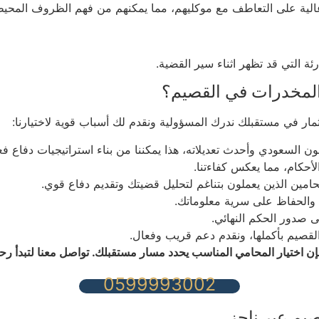
 عالية على التعاطف مع موكليهم، مما يمكنهم من فهم الظروف المحيط
 التي قد تظهر اثناء سير القضية.
 المخدرات في القصيم؟
ار في مستقبلك ندرك المسؤولية ونقدم لك أسباب قوية لاختيارنا:
 السعودي وأحدث تعديلاته، هذا يمكننا من بناء استراتيجيات دفاع فعا
 الأحكام، مما يعكس كفاءتنا.
مين الذين يعملون بتناغم لتحليل قضيتك وتقديم دفاع قوي.
 والحفاظ على سرية معلوماتك.
 صدور الحكم النهائي.
القصيم بأكملها، ونقدم دعم قريب وفعال.
فإن اختيار المحامي المناسب يحدد مسار مستقبلك. تواصل معنا لتبدأ رح
0599993002
م عبر ناجز