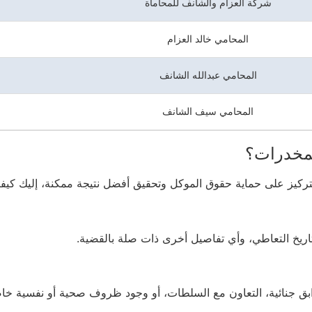
شركة العزام والشانف للمحاماة
المحامي خالد العزام
المحامي عبدالله الشانف
المحامي سيف الشانف
لمخدرات؟
ركيز على حماية حقوق الموكل وتحقيق أفضل نتيجة ممكنة، إليك كيفية 
تاريخ التعاطي، وأي تفاصيل أخرى ذات صلة بالقضية.
ق جنائية، التعاون مع السلطات، أو وجود ظروف صحية أو نفسية خا