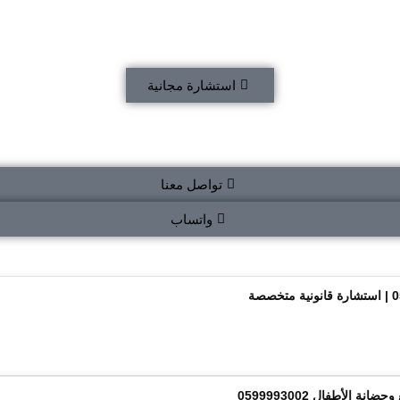
استشارة مجانية
تواصل معنا
واتساب
الأطفال 0599993002