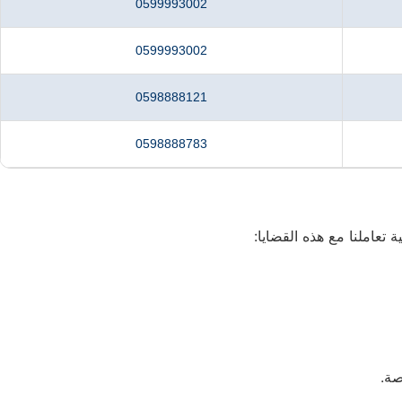
0599993002
0599993002
0598888121
0598888783
تعاملنا مع هذه القضايا:
صة.