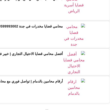
محامي قضايا مخدرات في جدة 0599993002 | استشارة فورية مع خبير
أفضل محامي قضايا الاحتيال التجاري | خبير ف
أرقام محامين بالدمام | تواصل فوري مع مح