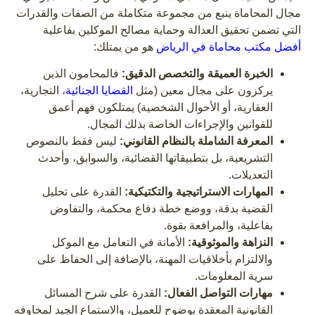
مجال المحاماة ينبع من مجموعة متكاملة من الصفات والقدرات
التي تضمن تحقيق العدالة وحماية مصالح الموكلين بفاعلية
أفضل مكتب محاماة في الرياض
هو من يمتلك:
الخبرة العميقة والتخصص الدقيق:
فالمحامون الذين
يركزون على مجال معين (مثل
القضايا الجنائية
، التجارية،
العقارية، أو الأحوال الشخصية) يمتلكون فهم أعمق
للقوانين والإجراءات الخاصة بذلك المجال.
المعرفة الشاملة بالنظام القانوني:
ليس فقط بالنصوص
التشريعية، بل بتطبيقاتها القضائية، والسوابق، وأحدث
التعديلات.
المهارات الاستراتيجية والتكتيكية:
القدرة على تحليل
القضية بدقة، ووضع خطة دفاع محكمة، والتفاوض
بفاعلية، والمرافعة بقوة.
النزاهة والموثوقية:
الأمانة في التعامل مع الموكل
والالتزام بأخلاقيات المهنة، بالإضافة إلى الحفاظ على
سرية المعلومات.
مهارات التواصل الفعال:
القدرة على شرح المسائل
القانونية المعقدة بوضوح للعميل، والاستماع الجيد لمخاوفه