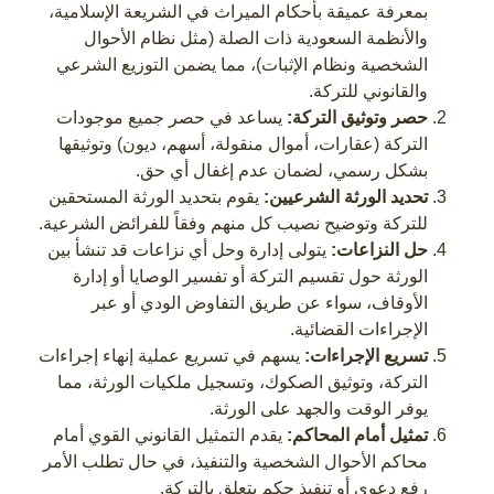
بمعرفة عميقة بأحكام الميراث في الشريعة الإسلامية،
والأنظمة السعودية ذات الصلة (مثل نظام الأحوال
الشخصية ونظام الإثبات)، مما يضمن التوزيع الشرعي
والقانوني للتركة.
حصر وتوثيق التركة:
يساعد في حصر جميع موجودات
التركة (عقارات، أموال منقولة، أسهم، ديون) وتوثيقها
بشكل رسمي، لضمان عدم إغفال أي حق.
تحديد الورثة الشرعيين:
يقوم بتحديد الورثة المستحقين
للتركة وتوضيح نصيب كل منهم وفقاً للفرائض الشرعية.
حل النزاعات:
يتولى إدارة وحل أي نزاعات قد تنشأ بين
الورثة حول تقسيم التركة أو تفسير الوصايا أو إدارة
الأوقاف، سواء عن طريق التفاوض الودي أو عبر
الإجراءات القضائية.
تسريع الإجراءات:
يسهم في تسريع عملية إنهاء إجراءات
التركة، وتوثيق الصكوك، وتسجيل ملكيات الورثة، مما
يوفر الوقت والجهد على الورثة.
تمثيل أمام المحاكم:
يقدم التمثيل القانوني القوي أمام
محاكم الأحوال الشخصية والتنفيذ، في حال تطلب الأمر
رفع دعوى أو تنفيذ حكم يتعلق بالتركة.