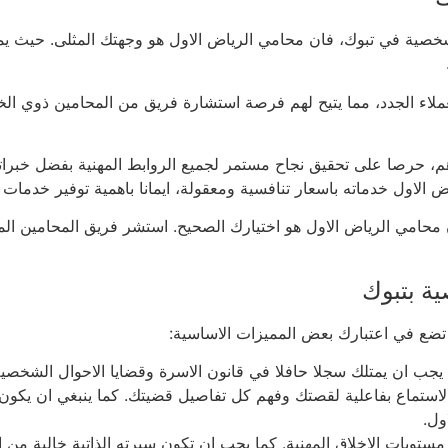
ية في تبوك، فان محامي الرياض الاول هو وجهتك المثلى. حيث يمثل ه
لاء الجدد، مما يتيح لهم فرصة استشارة فريق من المحامين ذوي الخبرة
اهم، حرصا على تحقيق نجاح مستمر لجميع الروابط المهنية بفضل خبرات
الاول خدماته باسعار تنافسية ومعقولة، ايمانا باهمية توفير خدمات قا
محامي الرياض الاول هو اختيارك الصحيح. استشر فريق المحامين الم
ة بتبوك
ضع في اعتبارك بعض المميزات الاساسية:
يجب ان يمتلك سجلا حافلا في قانون الاسرة وقضايا الاحوال الشخصية
استماع بفاعلية لقصتك وفهم كل تفاصيل قضيتك. كما ينبغي ان يكون
ول.
ستويات الاخلاق المهنية. كما يجب ان تكون سيرته الذاتية خالية من 