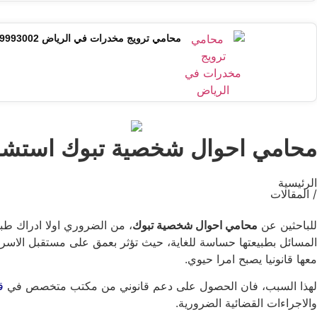
محامي ترويج مخدرات في الرياض 0599993002 | دفاع جنائي واستشارة قانونية
محامي احوال شخصية تبوك استشا
الرئيسية
/ المقالات
للباحثين عن
محامي احوال شخصية تبوك
، من الضروري اولا ادراك طبي
المسائل بطبيعتها حساسة للغاية، حيث تؤثر بعمق على مستقبل الاسر وا
معها قانونيا يصبح امرا حيوي.
لهذا السبب، فان الحصول على دعم قانوني من مكتب متخصص في
ق
والاجراءات القضائية الضرورية.