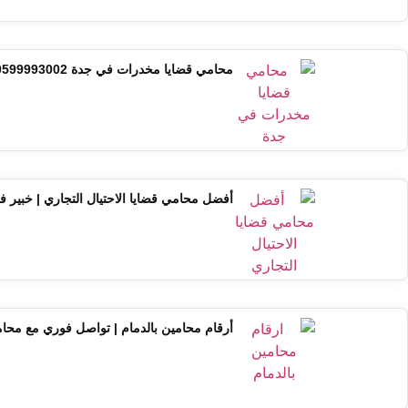
محامي قضايا مخدرات في جدة 0599993002 | استشارة فورية مع خبير
أفضل محامي قضايا الاحتيال التجاري | خبير ف
أرقام محامين بالدمام | تواصل فوري مع مح